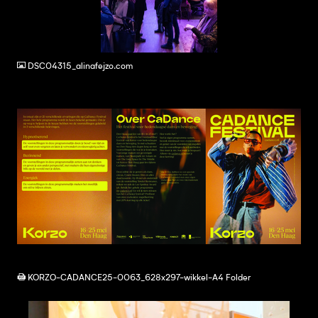
JPG
DSC04315_alinafejzo.com
PDF
KORZO-CADANCE25-0063_628x297-wikkel-A4 Folder