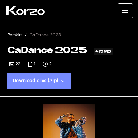
Perskits
CaDance 2025
CaDance 2025
415 MB
22
1
2
Download alles (.zip)