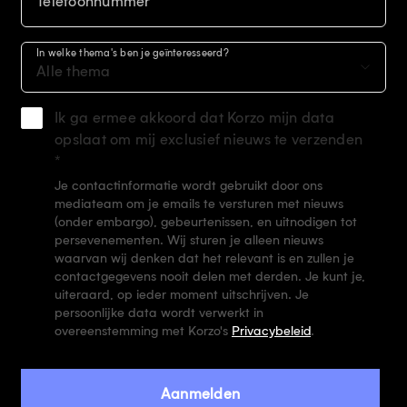
Telefoonnummer
In welke thema's ben je geïnteresseerd?
Alle thema
Ik ga ermee akkoord dat Korzo mijn data
opslaat om mij exclusief nieuws te verzenden
*
Je contactinformatie wordt gebruikt door ons
mediateam om je emails te versturen met nieuws
(onder embargo), gebeurtenissen, en uitnodigen tot
persevenementen. Wij sturen je alleen nieuws
waarvan wij denken dat het relevant is en zullen je
contactgegevens nooit delen met derden. Je kunt je,
uiteraard, op ieder moment uitschrijven. Je
persoonlijke data wordt verwerkt in
overeenstemming met Korzo's
Privacybeleid
.
Aanmelden