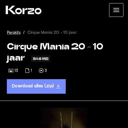
Perskits
Cirque Mania 20 - 10 jaar
Cirque Mania 20 - 10
jaar
546 MB
13
1
3
Download alles (.zip)