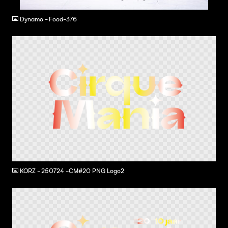
JPG
Dynamo - Food-376
PNG
KORZ - 250724 -CM#20 PNG Logo2