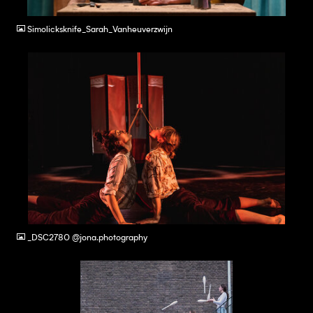
JPG
Simolicksknife_Sarah_Vanheuverzwijn
JPG
_DSC2780 @jona.photography