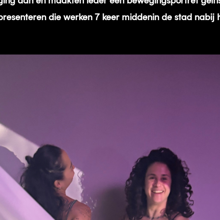
ging aan en maakten ieder een bewegingsportret geïns
esenteren die werken 7 keer middenin de stad nabij h