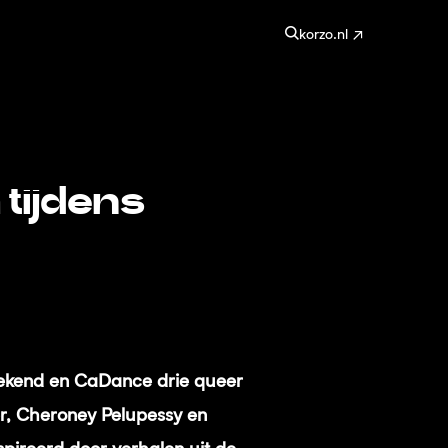
korzo.nl
 tijdens
eekend en CaDance drie queer
r, Cheroney Pelupessy en