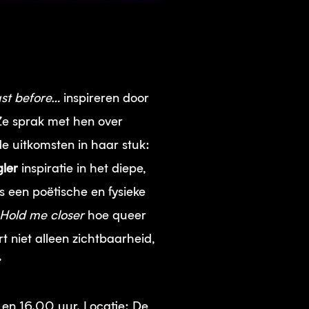
st before…
inspireren door
Ze sprak met hen over
e uitkomsten in haar stuk:
ler
inspiratie in het diepe,
s een poëtische en fysieke
Hold me closer
hoe queer
t niet alleen zichtbaarheid,
”
 en 16.00 uur. Locatie: De