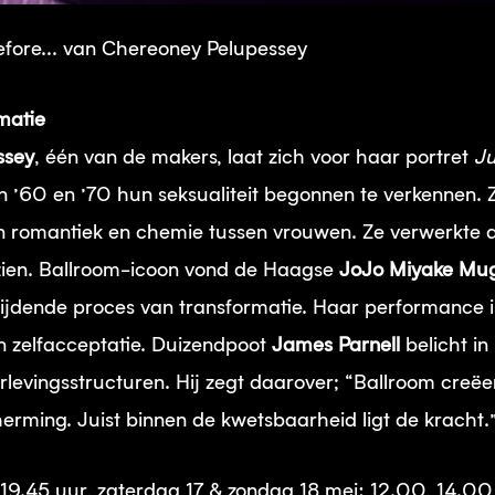
Before... van Chereoney Pelupessey
matie
ssey
, één van de makers, laat zich voor haar portret
Ju
n ’60 en ’70 hun seksualiteit begonnen te verkennen. 
 in romantiek en chemie tussen vrouwen. Ze verwerkte d
ezien. Ballroom-icoon vond de Haagse
JoJo Miyake Mug
rijdende proces van transformatie. Haar performance i
 en zelfacceptatie. Duizendpoot
James Parnell
belicht in
levingsstructuren. Hij zegt daarover; “Ballroom creëer
herming. Juist binnen de kwetsbaarheid ligt de kracht.
i 19.45 uur, zaterdag 17 & zondag 18 mei: 12.00, 14.00