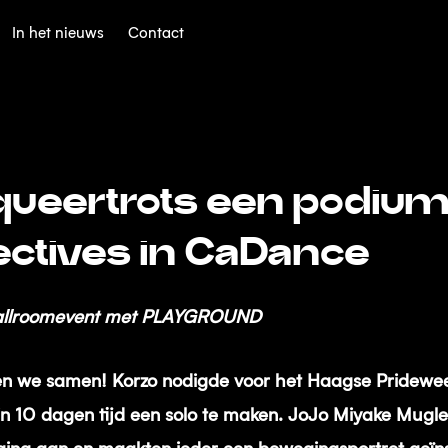
In het nieuws
Contact
queertrots een podium
ectives in CaDance
 ballroomevent met PLAYGROUND
ren we samen! Korzo nodigde voor het Haagse Pridew
n 10 dagen tijd een solo te maken. JoJo Miyake Mugle