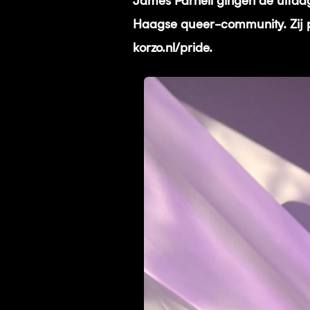
James Parnell gingen de uitda
Haagse queer-community. Zij pr
korzo.nl/pride.