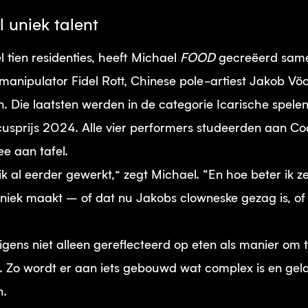
l uniek talent
tien residenties, heeft Michael
FOOD
gecreëerd same
ctmanipulator Fidel Rott, Chinese pole-artiest Jakob Vö
. Die laatsten werden in de categorie Icarische spele
sprijs 2024. Alle vier performers studeerden aan Co
mee aan tafel.
 al eerder gewerkt,” zegt Michael. “En hoe beter ik ze
ek maakt – of dat nu Jakobs clowneske gezag is, of de
erigens niet alleen gereflecteerd op eten als manier o
lf. Zo wordt er aan iets gebouwd wat complex is en g
n.