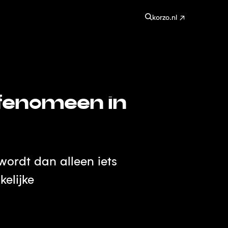
korzo.nl
 fenomeen in
ordt dan alleen iets
elijke