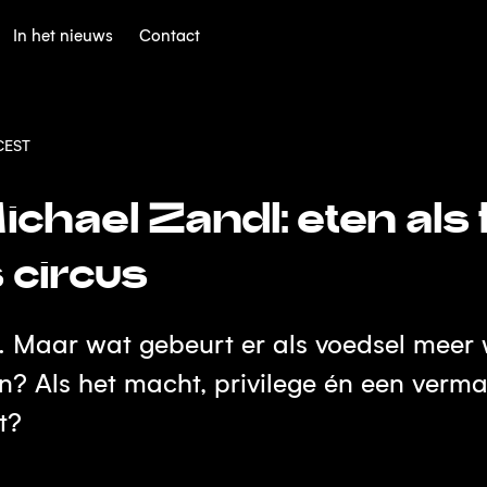
In het nieuws
Contact
CEST
chael Zandl: eten als
circus
 Maar wat gebeurt er als voedsel meer w
n? Als het macht, privilege én een vermak
t?