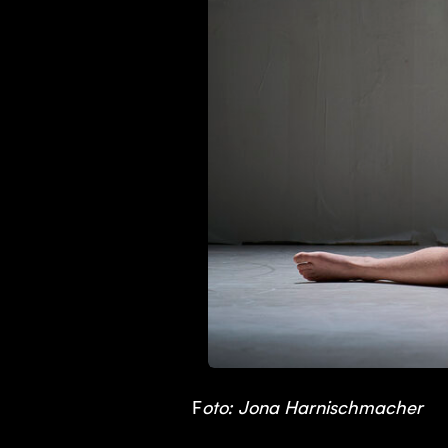
JPG
F
oto: Jona Harnischmacher