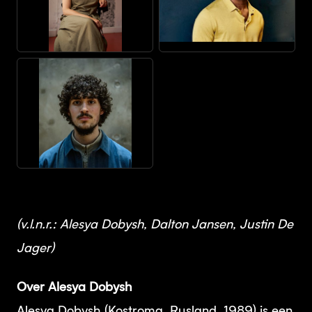
JPG
JPEG
JPG
(v.l.n.r.: Alesya Dobysh, Dalton Jansen, Justin De
Jager)
Over Alesya Dobysh
Alesya Dobysh (Kostroma, Rusland, 1989) is een