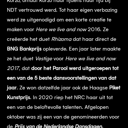
Korzo, omdat Korzo haar tijdens haar tijd bij
NDT vertrouwd werd. Tot haar eigen verbazing
werd ze uitgenodigd om een korte creatie te
maken voor
Here we live and now
2016. Ze
creëerde het duet
Rhizoma
dat haar direct de
BNG Bankprijs
opleverde. Een jaar later maakte
ze het duet
Vestige
voor
Here we live and now
2017
, dat
door het Parool werd uitgeroepen tot
een van de 5 beste dansvoorstellingen van dat
jaar
. Ze won datzelfde jaar ook de Haagse
Piket
Kunstprijs
. In 2020 riep het NRC haar uit tot
een van de beloftevolle talenten. Afgelopen
oktober was zij een van de genomineerden voor
de
Prijs van de Nederlandse Dansdagen.